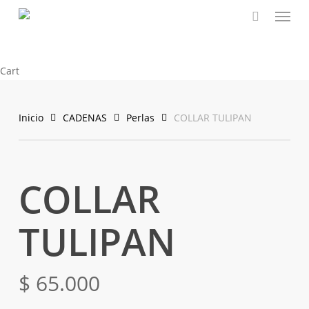
Menu
Skip
to
main
content
Close
Cart
Cart
Inicio
CADENAS
Perlas
COLLAR TULIPAN
COLLAR
TULIPAN
$
65.000