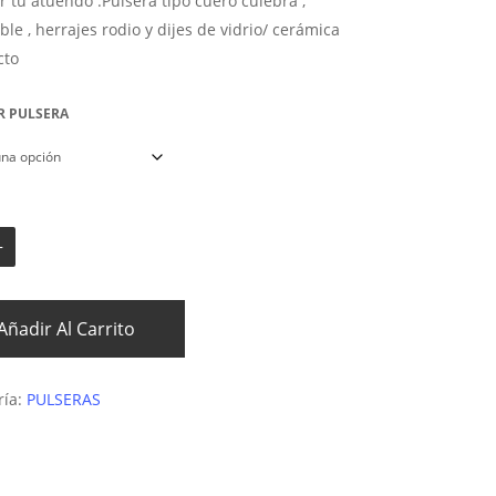
r tu atuendo .Pulsera tipo cuero culebra ,
le , herrajes rodio y dijes de vidrio/ cerámica
cto
R PULSERA
Añadir Al Carrito
ría:
PULSERAS