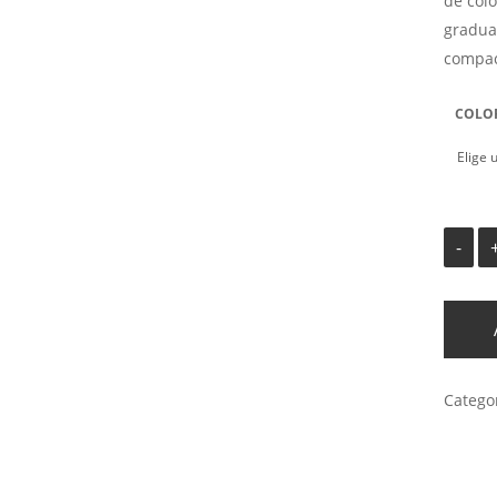
de colo
graduab
compa
COLO
Catego